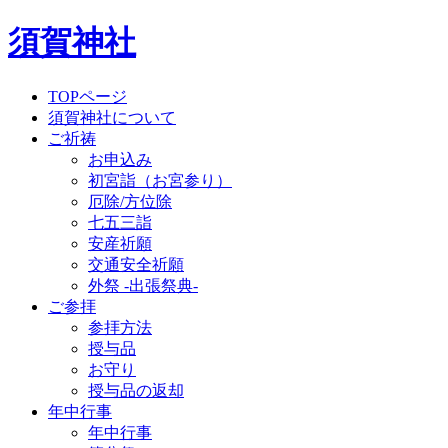
須賀神社
TOPページ
須賀神社について
ご祈祷
お申込み
初宮詣（お宮参り）
厄除/方位除
七五三詣
安産祈願
交通安全祈願
外祭 -出張祭典-
ご参拝
参拝方法
授与品
お守り
授与品の返却
年中行事
年中行事