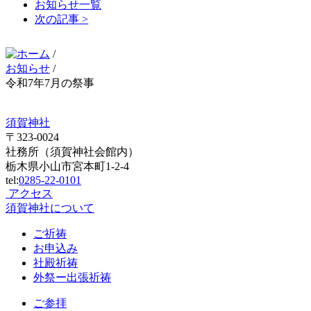
お知らせ一覧
次の記事 >
/
お知らせ
/
令和7年7月の祭事
須賀神社
〒323-0024
社務所（須賀神社会館内）
栃木県小山市宮本町1-2-4
tel:
0285-22-0101
アクセス
須賀神社について
ご祈祷
お申込み
社殿祈祷
外祭ー出張祈祷
ご参拝