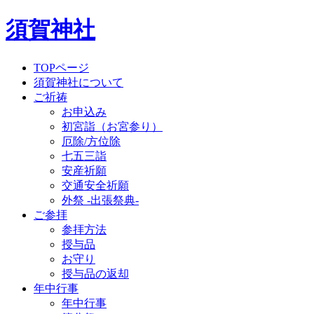
須賀神社
TOPページ
須賀神社について
ご祈祷
お申込み
初宮詣（お宮参り）
厄除/方位除
七五三詣
安産祈願
交通安全祈願
外祭 -出張祭典-
ご参拝
参拝方法
授与品
お守り
授与品の返却
年中行事
年中行事