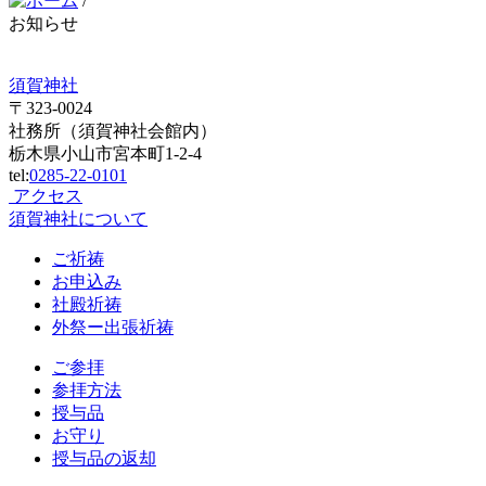
/
お知らせ
須賀神社
〒323-0024
社務所（須賀神社会館内）
栃木県小山市宮本町1-2-4
tel:
0285-22-0101
アクセス
須賀神社について
ご祈祷
お申込み
社殿祈祷
外祭ー出張祈祷
ご参拝
参拝方法
授与品
お守り
授与品の返却