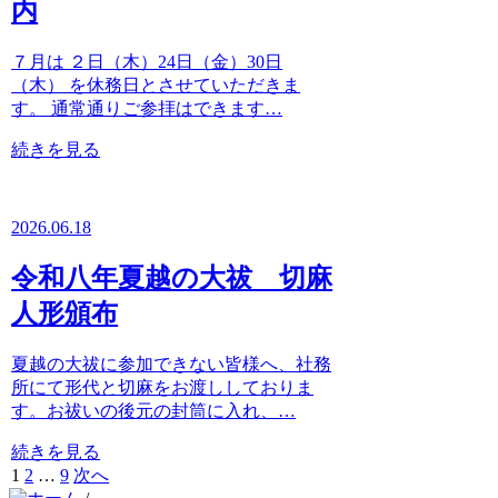
内
７月は ２日（木）24日（金）30日
（木） を休務日とさせていただきま
す。 通常通りご参拝はできます…
続きを見る
2026.06.18
令和八年夏越の大祓 切麻
人形頒布
夏越の大祓に参加できない皆様へ、社務
所にて形代と切麻をお渡ししておりま
す。お祓いの後元の封筒に入れ、…
続きを見る
次
1
2
…
9
次へ
へ