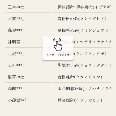
三峯神社
伊弉諾命･伊弉冉命(イザナギ･
八雲神社
奇稲田姫命(クシナダヒメ)
蘇民神社
蘇民将来命(ソミンショウライ)
神明宮
天照大神(アマテラスオオミカミ
足尾神社
国常立命(クニノトコタチ)
スクロールできます
工祖神社
聖徳太子命(ショウトクタイシ)
稲荷神社
倉稲魂命(ウカノミタマ)
浅間神社
木花開耶姫命(コノハナサクヤヒ
小御嶽神社
磐長姫命(イワナガヒメ)