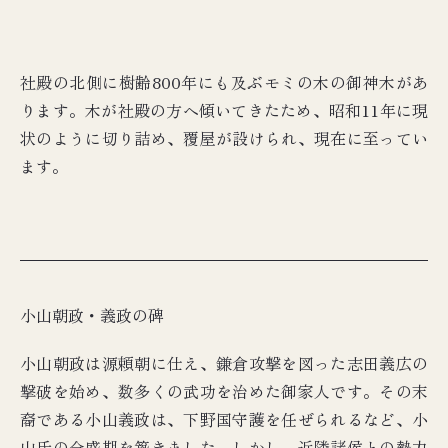
社殿の北側に樹齢800年にも及ぶモミの木の御神木があ
ります。木が社殿の方へ傾いてきたため、昭和11年に現
状のように切り詰め、覆屋が設けられ、現在に至ってい
ます。
小山朝政・義政の碑
小山朝政は源頼朝に仕え、鎌倉攻撃を図った志田義広の
撃破を始め、数多くの武功を治めた御家人です。その末
裔である小山義政は、下野国守護を任ぜられるなど、小
山氏の全盛期を築きました。しかし、近隣諸侯との勢力