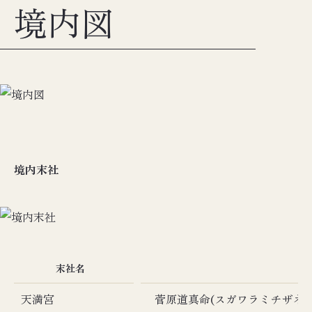
境内図
境内末社
末社名
ご
天満宮
菅原道真命(スガワラミチザネ)