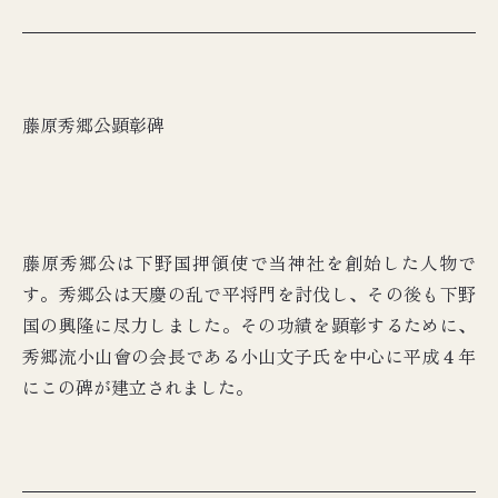
藤原秀郷公顕彰碑
藤原秀郷公は下野国押領使で当神社を創始した人物で
す。秀郷公は天慶の乱で平将門を討伐し、その後も下野
国の興隆に尽力しました。その功績を顕彰するために、
秀郷流小山會の会長である小山文子氏を中心に平成４年
にこの碑が建立されました。