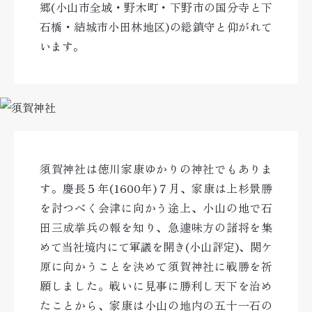
郷(小山市全域・野木町・下野市の国分寺と下
石橋・結城市小田林地区)の総鎮守と仰がれて
います。
須賀神社は徳川家康ゆかりの神社でもありま
す。慶長５年(1600年)７月、家康は上杉景勝
を討つべく会津に向かう途上、小山の地で石
田三成挙兵の報を知り、急遽味方の諸将を集
めて当社境内にて軍議を開き(小山評定)、関ケ
原に向かうことを決めて須賀神社に戦勝を祈
願しました。戦いに見事に勝利し天下を治め
たことから、家康は小山の地内の五十一石の