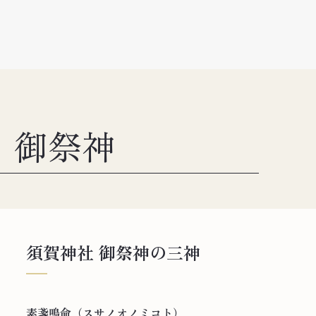
御祭神
須賀神社 御祭神の三神
素盞鳴命（スサノオノミコト）