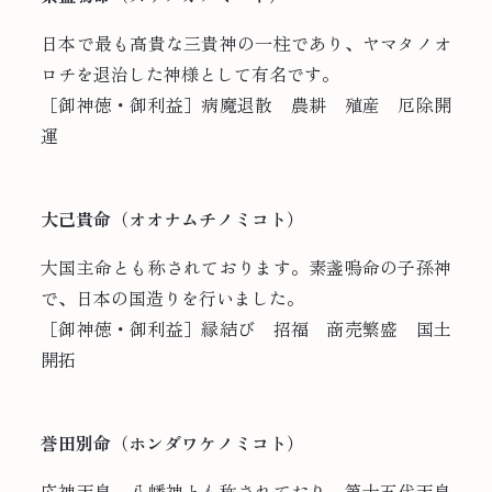
日本で最も高貴な三貴神の一柱であり、ヤマタノオ
ロチを退治した神様として有名です。
［御神徳・御利益］病魔退散 農耕 殖産 厄除開
運
大己貴命（オオナムチノミコト）
大国主命とも称されております。素盞嗚命の子孫神
で、日本の国造りを行いました。
［御神徳・御利益］縁結び 招福 商売繁盛 国土
開拓
誉田別命（ホンダワケノミコト）
応神天皇、八幡神とも称されており、第十五代天皇