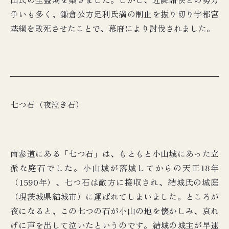
争いも多く、鎌倉公方足利氏満の制止を振り切り宇都宮
基綱を敗死させたことで、幕府により討伐されました。
七つ石（夜泣き石）
南参道にある「七つ石」は、もともと小山城にあった立
派な庭石でした。小山城が落城してからの天正18年
（1590年）、七つ石は敵方に接収され、結城氏の城庭
（現茨城県結城市）に運ばれてしまいました。ところが
夜になると、この七つの石が小山の地を懐かしみ、哀れ
げに声を出して泣いたというのです。結城の城主が早速