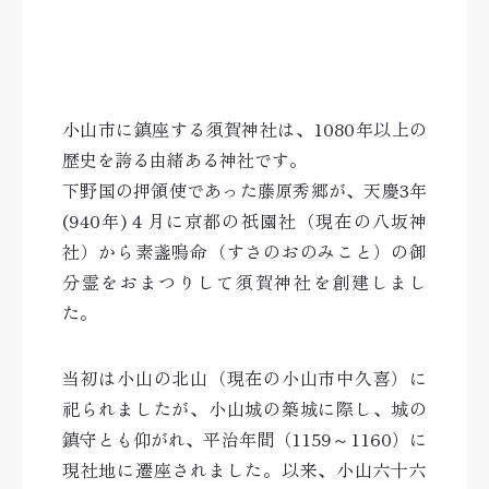
小山市に鎮座する須賀神社は、1080年以上の
歴史を誇る由緒ある神社です。
下野国の押領使であった藤原秀郷が、天慶3年
(940年)４月に京都の祇園社（現在の八坂神
社）から素盞嗚命（すさのおのみこと）の御
分霊をおまつりして須賀神社を創建しまし
た。
当初は小山の北山（現在の小山市中久喜）に
祀られましたが、小山城の築城に際し、城の
鎮守とも仰がれ、平治年間（1159～1160）に
現社地に遷座されました。以来、小山六十六