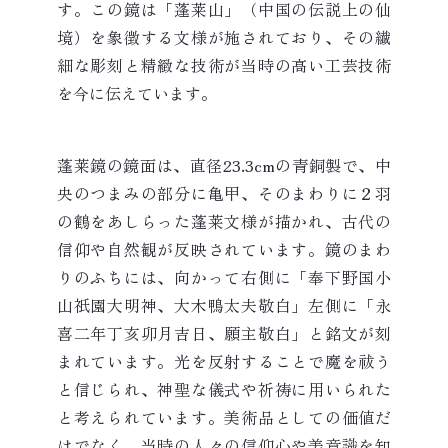
す。この鏡は「蓬莱山」（中国の伝説上の仙
境）を象徴する文様が施されており、その繊
細な彫刻と精緻な技術が当時の高い工芸技術
を今に伝えています。
蓬莱鏡の鏡面は、直径23.3cmの青銅製で、中
央のつまみの部分に亀甲、そのまわりに２羽
の鶴をあしらった蓬莱文様が描かれ、古代の
信仰や自然観が反映されています。鏡のまわ
りのふちには、向かって右側に「奉下野国小
山祇園大明神、大木鴨太夫敬白」左側に「永
喜二年丁亥卯月吉日、願主敬白」と銘文が刻
まれています。光を反射することで魔を祓う
と信じられ、神聖な儀式や祈祷に用いられた
と考えられています。美術品としての価値だ
けでなく、当時の人々の信仰心や美意識を知