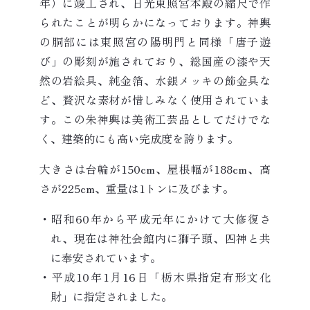
年）に竣工され、日光東照宮本殿の縮尺で作
られたことが明らかになっております。神輿
の胴部には東照宮の陽明門と同様「唐子遊
び」の彫刻が施されており、総国産の漆や天
然の岩絵具、純金箔、水銀メッキの飾金具な
ど、贅沢な素材が惜しみなく使用されていま
す。この朱神輿は美術工芸品としてだけでな
く、建築的にも高い完成度を誇ります。
大きさは台輪が150cm、屋根幅が188cm、高
さが225cm、重量は1トンに及びます。
・昭和60年から平成元年にかけて大修復さ
れ、現在は神社会館内に獅子頭、四神と共
に奉安されています。
・平成10年1月16日「栃木県指定有形文化
財」に指定されました。