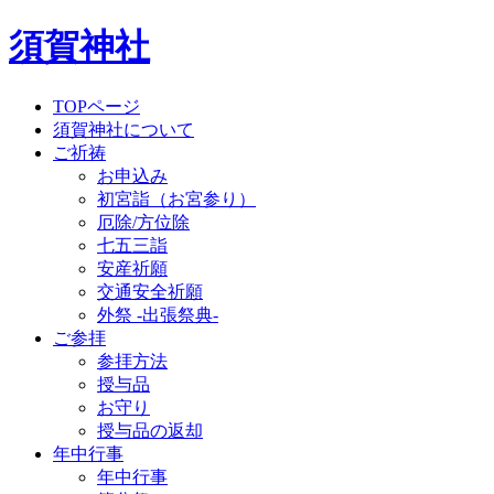
須賀神社
TOPページ
須賀神社について
ご祈祷
お申込み
初宮詣（お宮参り）
厄除/方位除
七五三詣
安産祈願
交通安全祈願
外祭 -出張祭典-
ご参拝
参拝方法
授与品
お守り
授与品の返却
年中行事
年中行事