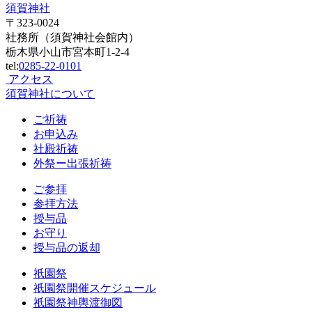
須賀神社
〒323-0024
社務所（須賀神社会館内）
栃木県小山市宮本町1-2-4
tel:
0285-22-0101
アクセス
須賀神社について
ご祈祷
お申込み
社殿祈祷
外祭ー出張祈祷
ご参拝
参拝方法
授与品
お守り
授与品の返却
祇園祭
祇園祭開催スケジュール
祇園祭神輿渡御図